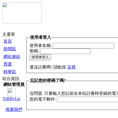
主選單
使用者登入
首頁
使用者名稱:
新聞區
密碼:
網站連結
票選
還沒註冊嗎? 請點按
這裡
.
精華區
站台資訊
忘記您的密碼了嗎?
網站管理員
沒問題. 只要輸入您以前在本站註冊時登錄的電
TeRRyLiu
您的電子郵件:
推薦我們