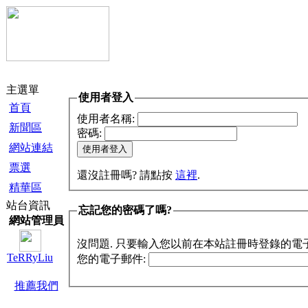
主選單
使用者登入
首頁
使用者名稱:
新聞區
密碼:
網站連結
票選
還沒註冊嗎? 請點按
這裡
.
精華區
站台資訊
忘記您的密碼了嗎?
網站管理員
沒問題. 只要輸入您以前在本站註冊時登錄的電
TeRRyLiu
您的電子郵件:
推薦我們