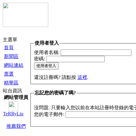
主選單
使用者登入
首頁
使用者名稱:
新聞區
密碼:
網站連結
票選
還沒註冊嗎? 請點按
這裡
.
精華區
站台資訊
忘記您的密碼了嗎?
網站管理員
沒問題. 只要輸入您以前在本站註冊時登錄的電
TeRRyLiu
您的電子郵件:
推薦我們