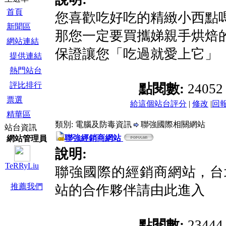
首頁
您喜歡吃好吃的精緻小西點
新聞區
那您一定要買攜娣親手烘焙
網站連結
保證讓您「吃過就愛上它」
提供連結
熱門站台
評比排行
點閱數:
2405
票選
給這個站台評分
|
修改
|
回
精華區
類別: 電腦及防毒資訊
聯強國際相關網站
站台資訊
聯強經銷商網站
網站管理員
說明:
TeRRyLiu
聯強國際的經銷商網站，台
推薦我們
站的合作夥伴請由此進入
點閱數:
2344