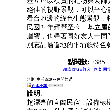
基立屋以樸實的建物與裝飾
絕佳的視野景觀，可以平心
看台地邊的綠色生態景觀，
民國84年經營至今，基立
迴響，也帶著同好友人一同
別忘品嚐道地的平埔族特色
點閱數:
2385
給這個站台評分
|
修改
|
回
類別: 生活資訊
休閒娛樂
近水小築
說明:
超漂亮的宜蘭民宿，設備樣樣俱