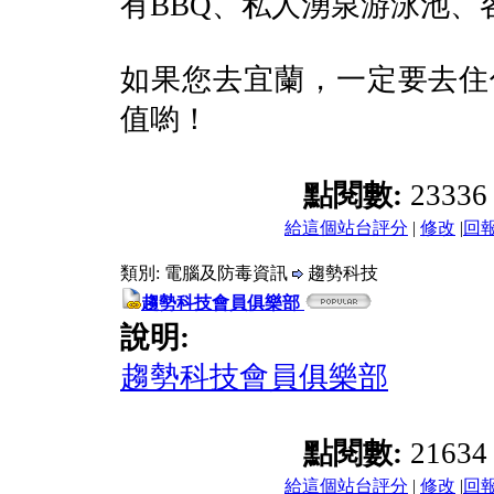
有BBQ、私人湧泉游泳池、各
如果您去宜蘭，一定要去住
值喲！
點閱數:
2333
給這個站台評分
|
修改
|
回
類別: 電腦及防毒資訊
趨勢科技
趨勢科技會員俱樂部
說明:
趨勢科技會員俱樂部
點閱數:
2163
給這個站台評分
|
修改
|
回