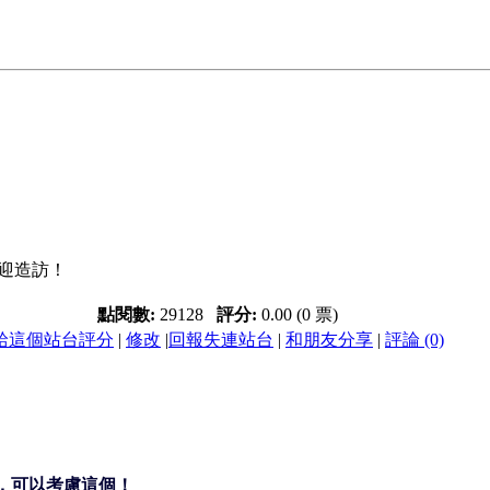
迎造訪！
點閱數:
29128
評分:
0.00 (0 票)
給這個站台評分
|
修改
|
回報失連站台
|
和朋友分享
|
評論 (0)
系統，可以考慮這個！