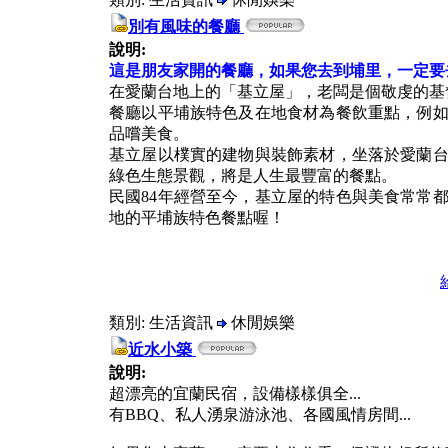
別有風味的餐廳
說明:
這是朋友家開的餐廳，如果您去到埔里，一定要
在愛蘭台地上的「基立屋」，老闆是個敬虔的基
餐廳以平埔族特色及在地食材為餐飲重點，例
品嚐美食。
基立屋以樸實的建物與裝飾素材，坐落於愛蘭
綠色生態景觀，將是人生最豐富的餐點。
民國84年經營至今，基立屋的特色與美食常常
地的平埔族特色餐點喔！
類別: 生活資訊
休閒娛樂
近水小築
說明:
超漂亮的宜蘭民宿，設備樣樣俱全...
有BBQ、私人湧泉游泳池、各國風情房間...