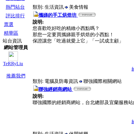
類別: 生活資訊
美食情報
熱門站台
攜娣的手工烘焙坊
評比排行
說明:
票選
您喜歡吃好吃的精緻小西點嗎？
精華區
那您一定要買攜娣親手烘焙的小西點！
保證讓您「吃過就愛上它」「一試成主顧」
站台資訊
網站管理員
TeRRyLiu
推薦我們
類別: 電腦及防毒資訊
聯強國際相關網站
聯強經銷商網站
說明:
聯強國際的經銷商網站，台北總部及宜蘭服務站
類別: 生活資訊
休閒娛樂