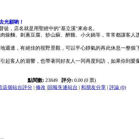
去光顧喲！
督徒，店名就是用聖經中的"基立溪"來命名。
如肉燥麵、刺蔥豆腐、炒山蘇、醉雞、小火鍋等，常常都讓客人
台地週邊，有絕佳的視野景觀，可以平心靜氣的再此休息一整個
都引起客人的迴響，也帶著同好友人一同再度到訪，如果你到愛
點閱數:
23849
評分:
0.00 (0 票)
給這個站台評分
|
修改
|
回報失連站台
|
和朋友分享
|
評論 (0)