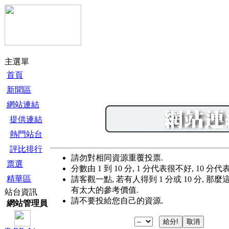
主選單
首頁
新聞區
網站連結
提供連結
熱門站台
評比排行
請勿對相同資源重覆投票.
票選
分數由 1 到 10 分, 1 分代表很不好, 10 分
精華區
請客觀一點, 若有人得到 1 分或 10 分, 
有太大的參考價值.
站台資訊
請不要投給您自己的資源.
網站管理員