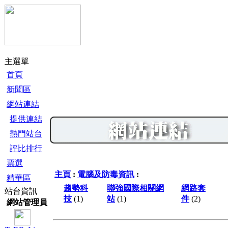
主選單
首頁
新聞區
網站連結
提供連結
熱門站台
評比排行
票選
主頁
:
電腦及防毒資訊
:
精華區
趨勢科
聯強國際相關網
網路套
站台資訊
技
(1)
站
(1)
件
(2)
網站管理員