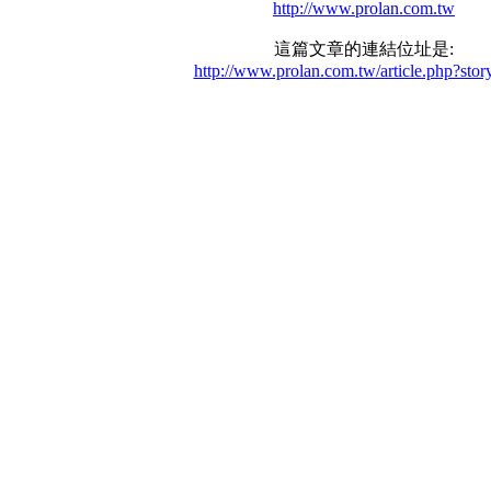
http://www.prolan.com.tw
這篇文章的連結位址是:
http://www.prolan.com.tw/article.php?stor