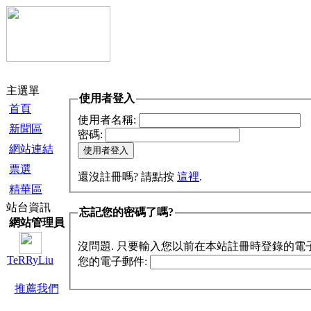
主選單
使用者登入
首頁
使用者名稱:
新聞區
密碼:
網站連結
票選
還沒註冊嗎? 請點按
這裡
.
精華區
站台資訊
忘記您的密碼了嗎?
網站管理員
沒問題. 只要輸入您以前在本站註冊時登錄的電
TeRRyLiu
您的電子郵件:
推薦我們