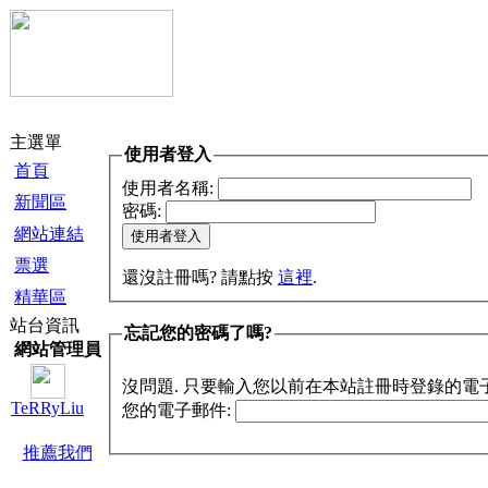
主選單
使用者登入
首頁
使用者名稱:
新聞區
密碼:
網站連結
票選
還沒註冊嗎? 請點按
這裡
.
精華區
站台資訊
忘記您的密碼了嗎?
網站管理員
沒問題. 只要輸入您以前在本站註冊時登錄的電
TeRRyLiu
您的電子郵件:
推薦我們