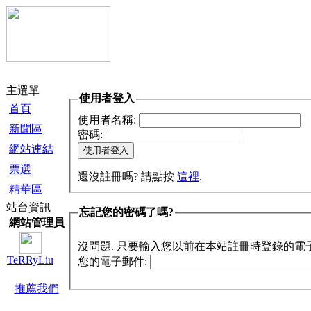
主選單
使用者登入
首頁
使用者名稱:
新聞區
密碼:
網站連結
票選
還沒註冊嗎? 請點按
這裡
.
精華區
站台資訊
忘記您的密碼了嗎?
網站管理員
沒問題. 只要輸入您以前在本站註冊時登錄的電
TeRRyLiu
您的電子郵件:
推薦我們