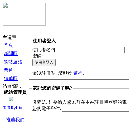
主選單
使用者登入
首頁
使用者名稱:
新聞區
密碼:
網站連結
票選
還沒註冊嗎? 請點按
這裡
.
精華區
站台資訊
忘記您的密碼了嗎?
網站管理員
沒問題. 只要輸入您以前在本站註冊時登錄的電
TeRRyLiu
您的電子郵件:
推薦我們