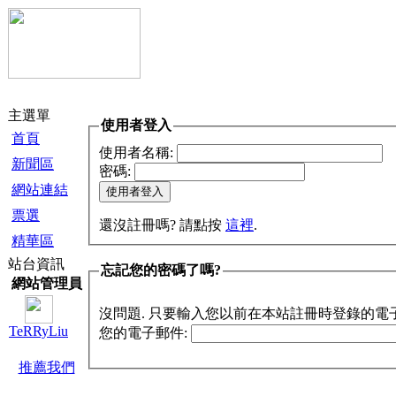
主選單
使用者登入
首頁
使用者名稱:
新聞區
密碼:
網站連結
票選
還沒註冊嗎? 請點按
這裡
.
精華區
站台資訊
忘記您的密碼了嗎?
網站管理員
沒問題. 只要輸入您以前在本站註冊時登錄的電
TeRRyLiu
您的電子郵件:
推薦我們