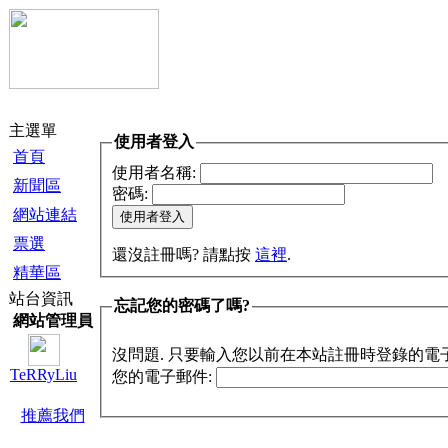
主選單
使用者登入
首頁
使用者名稱:
新聞區
密碼:
網站連結
票選
還沒註冊嗎? 請點按
這裡
.
精華區
站台資訊
忘記您的密碼了嗎?
網站管理員
沒問題. 只要輸入您以前在本站註冊時登錄的電
TeRRyLiu
您的電子郵件:
推薦我們