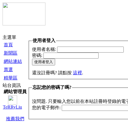
主選單
使用者登入
首頁
使用者名稱:
新聞區
密碼:
網站連結
票選
還沒註冊嗎? 請點按
這裡
.
精華區
站台資訊
忘記您的密碼了嗎?
網站管理員
沒問題. 只要輸入您以前在本站註冊時登錄的電
TeRRyLiu
您的電子郵件:
推薦我們