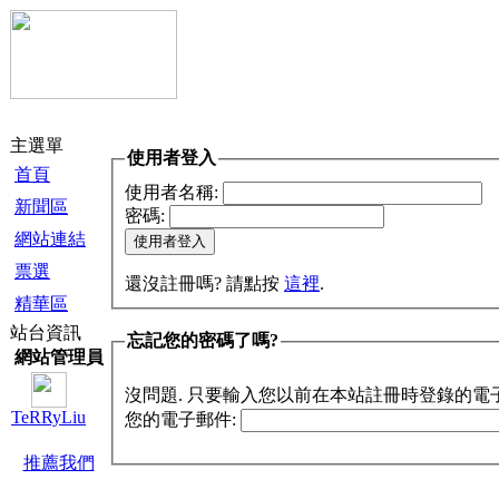
主選單
使用者登入
首頁
使用者名稱:
新聞區
密碼:
網站連結
票選
還沒註冊嗎? 請點按
這裡
.
精華區
站台資訊
忘記您的密碼了嗎?
網站管理員
沒問題. 只要輸入您以前在本站註冊時登錄的電
TeRRyLiu
您的電子郵件:
推薦我們