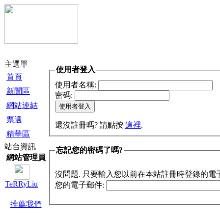
主選單
使用者登入
首頁
使用者名稱:
新聞區
密碼:
網站連結
票選
還沒註冊嗎? 請點按
這裡
.
精華區
站台資訊
忘記您的密碼了嗎?
網站管理員
沒問題. 只要輸入您以前在本站註冊時登錄的電
TeRRyLiu
您的電子郵件:
推薦我們