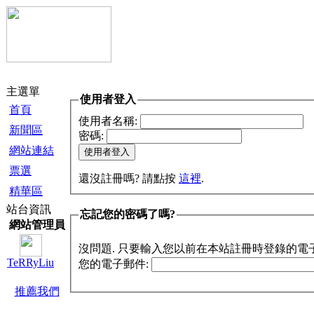
主選單
使用者登入
首頁
使用者名稱:
新聞區
密碼:
網站連結
票選
還沒註冊嗎? 請點按
這裡
.
精華區
站台資訊
忘記您的密碼了嗎?
網站管理員
沒問題. 只要輸入您以前在本站註冊時登錄的電
TeRRyLiu
您的電子郵件:
推薦我們