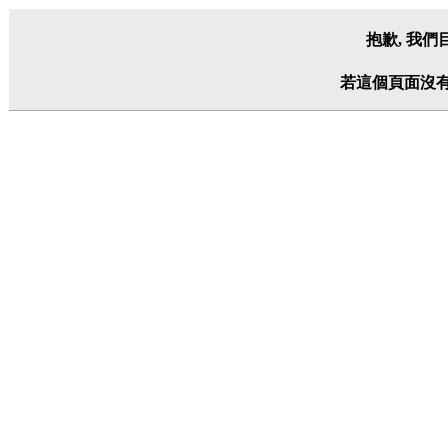
抱歉, 我
若這個頁面沒有