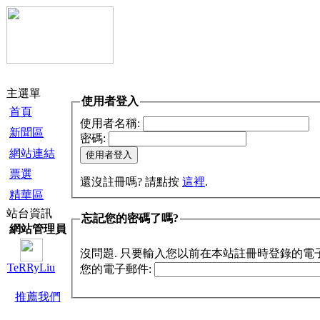
主選單
使用者登入
首頁
使用者名稱:
新聞區
密碼:
網站連結
票選
還沒註冊嗎? 請點按
這裡
.
精華區
站台資訊
忘記您的密碼了嗎?
網站管理員
沒問題. 只要輸入您以前在本站註冊時登錄的電
TeRRyLiu
您的電子郵件:
推薦我們