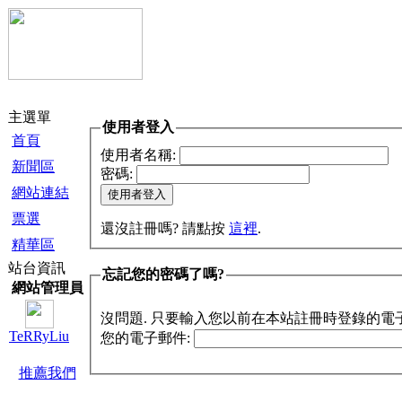
主選單
使用者登入
首頁
使用者名稱:
新聞區
密碼:
網站連結
票選
還沒註冊嗎? 請點按
這裡
.
精華區
站台資訊
忘記您的密碼了嗎?
網站管理員
沒問題. 只要輸入您以前在本站註冊時登錄的電
TeRRyLiu
您的電子郵件:
推薦我們