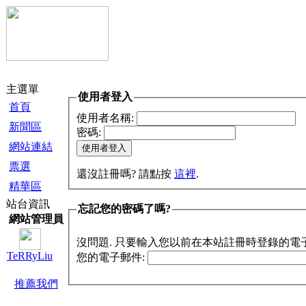
主選單
使用者登入
首頁
使用者名稱:
新聞區
密碼:
網站連結
票選
還沒註冊嗎? 請點按
這裡
.
精華區
站台資訊
忘記您的密碼了嗎?
網站管理員
沒問題. 只要輸入您以前在本站註冊時登錄的電
TeRRyLiu
您的電子郵件:
推薦我們