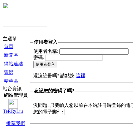
主選單
使用者登入
首頁
使用者名稱:
新聞區
密碼:
網站連結
票選
還沒註冊嗎? 請點按
這裡
.
精華區
站台資訊
忘記您的密碼了嗎?
網站管理員
沒問題. 只要輸入您以前在本站註冊時登錄的電
TeRRyLiu
您的電子郵件:
推薦我們