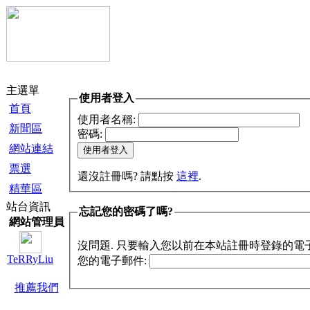
主選單
使用者登入
首頁
使用者名稱:
新聞區
密碼:
網站連結
票選
還沒註冊嗎? 請點按
這裡
.
精華區
站台資訊
忘記您的密碼了嗎?
網站管理員
沒問題. 只要輸入您以前在本站註冊時登錄的電
TeRRyLiu
您的電子郵件:
推薦我們