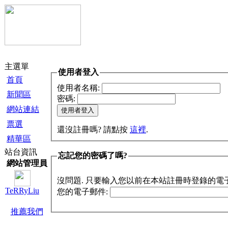
主選單
使用者登入
首頁
使用者名稱:
新聞區
密碼:
網站連結
票選
還沒註冊嗎? 請點按
這裡
.
精華區
站台資訊
忘記您的密碼了嗎?
網站管理員
沒問題. 只要輸入您以前在本站註冊時登錄的電
TeRRyLiu
您的電子郵件:
推薦我們