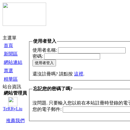
主選單
使用者登入
首頁
使用者名稱:
新聞區
密碼:
網站連結
票選
還沒註冊嗎? 請點按
這裡
.
精華區
站台資訊
忘記您的密碼了嗎?
網站管理員
沒問題. 只要輸入您以前在本站註冊時登錄的電
TeRRyLiu
您的電子郵件:
推薦我們