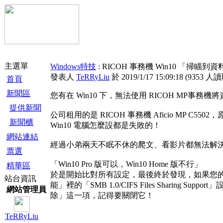
主選單
Windows特技
: RICOH 事務機 Win10 「掃瞄
發表人
TeRRyLiu
於 2019/1/17 15:09:18
(
9353 人
首頁
新聞區
您有在 Win10 下，無法使用 RICOH M
提供新聞
公司租用的是 RICOH 事務機 Aficio MP
新聞櫃
Win10 電腦怎麼設都是失敗的！
網站連結
經過小弟兩天不眠不休的爬文、看影片都無法解
票選
「Win10 Pro 版可以，Win10 Home 版不行」
精華區
於是開始比對所有設定，最後終於發現，如果您的防火
站台資訊
能」裡的「SMB 1.0/CIFS Files Sharing Supp
網站管理員
除」這一項，記得要關閉它！
TeRRyLiu