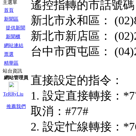
遙控指轉的市話號碼
主選單
首頁
新北市永和區： (02)89
新聞區
提供新聞
新北市新店區： (02)29
新聞櫃
網站連結
台中市西屯區： (04)23
票選
精華區
站台資訊
直接設定的指令：
網站管理員
1. 設定直接轉接：*
TeRRyLiu
推薦我們
取消：#77#
2. 設定忙線轉接：*