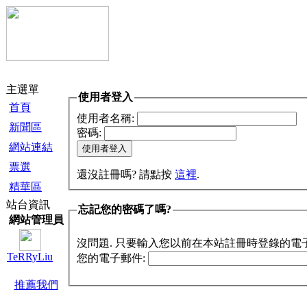
主選單
使用者登入
首頁
使用者名稱:
新聞區
密碼:
網站連結
票選
還沒註冊嗎? 請點按
這裡
.
精華區
站台資訊
忘記您的密碼了嗎?
網站管理員
沒問題. 只要輸入您以前在本站註冊時登錄的電
TeRRyLiu
您的電子郵件:
推薦我們