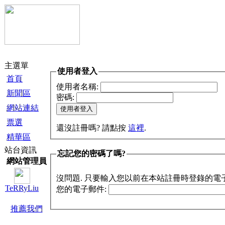
主選單
使用者登入
首頁
使用者名稱:
新聞區
密碼:
網站連結
票選
還沒註冊嗎? 請點按
這裡
.
精華區
站台資訊
忘記您的密碼了嗎?
網站管理員
沒問題. 只要輸入您以前在本站註冊時登錄的電
TeRRyLiu
您的電子郵件:
推薦我們