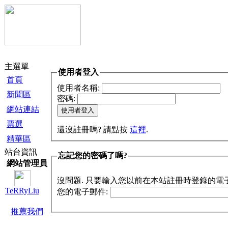
主選單
使用者登入
首頁
使用者名稱:
新聞區
密碼:
網站連結
票選
還沒註冊嗎? 請點按
這裡
.
精華區
站台資訊
忘記您的密碼了嗎?
網站管理員
沒問題. 只要輸入您以前在本站註冊時登錄的電
TeRRyLiu
您的電子郵件:
推薦我們