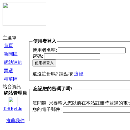
主選單
使用者登入
首頁
使用者名稱:
新聞區
密碼:
網站連結
票選
還沒註冊嗎? 請點按
這裡
.
精華區
站台資訊
忘記您的密碼了嗎?
網站管理員
沒問題. 只要輸入您以前在本站註冊時登錄的電
TeRRyLiu
您的電子郵件:
推薦我們