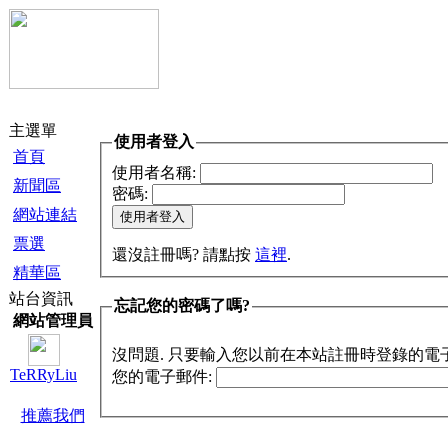
主選單
使用者登入
首頁
使用者名稱:
新聞區
密碼:
網站連結
票選
還沒註冊嗎? 請點按
這裡
.
精華區
站台資訊
忘記您的密碼了嗎?
網站管理員
沒問題. 只要輸入您以前在本站註冊時登錄的電
TeRRyLiu
您的電子郵件:
推薦我們