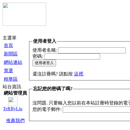
主選單
使用者登入
首頁
使用者名稱:
新聞區
密碼:
網站連結
票選
還沒註冊嗎? 請點按
這裡
.
精華區
站台資訊
忘記您的密碼了嗎?
網站管理員
沒問題. 只要輸入您以前在本站註冊時登錄的電
TeRRyLiu
您的電子郵件:
推薦我們