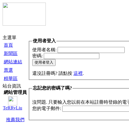
主選單
使用者登入
首頁
使用者名稱:
新聞區
密碼:
網站連結
票選
還沒註冊嗎? 請點按
這裡
.
精華區
站台資訊
忘記您的密碼了嗎?
網站管理員
沒問題. 只要輸入您以前在本站註冊時登錄的電
TeRRyLiu
您的電子郵件:
推薦我們