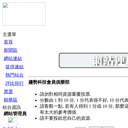
主選單
首頁
新聞區
網站連結
提供連結
熱門站台
趨勢科技會員俱樂部
評比排行
票選
請勿對相同資源重覆投票.
精華區
分數由 1 到 10 分, 1 分代表很不好, 10 分
請客觀一點, 若有人得到 1 分或 10 分, 
站台資訊
有太大的參考價值.
網站管理員
請不要投給您自己的資源.