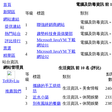
電腦及防毒資訊 前 10
首頁
新聞區
等級
標題
類別
網站連結
電腦及防毒資訊
»
聯強經銷商網站
1
提供連結
站
熱門站台
2
趨勢科技會員俱樂部
電腦及防毒資訊
»
Microsoft JavaVM 下載
評比排行
電腦及防毒資訊
»
3
網址01
票選
Microsoft JavaVM 下載
電腦及防毒資訊
»
4
精華區
網址02
站台資訊
網站管理員
生活資訊 前 10 名 (評比)
等
點
標題
類別
級
TeRRyLiu
攜娣的手工烘焙
生活資訊
»
美食情報
1
240
坊
推薦我們
2
近水小築
生活資訊
»
休閒娛樂
233
3
別有風味的餐廳
生活資訊
»
休閒娛樂
238