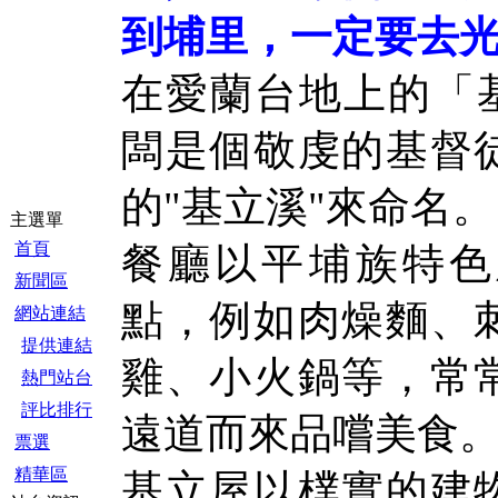
到埔里，一定要去
在愛蘭台地上的「
闆是個敬虔的基督
的"基立溪"來命名。
主選單
首頁
餐廳以平埔族特色
新聞區
點，例如肉燥麵、
網站連結
提供連結
雞、小火鍋等，常
熱門站台
評比排行
遠道而來品嚐美食
票選
精華區
基立屋以樸實的建