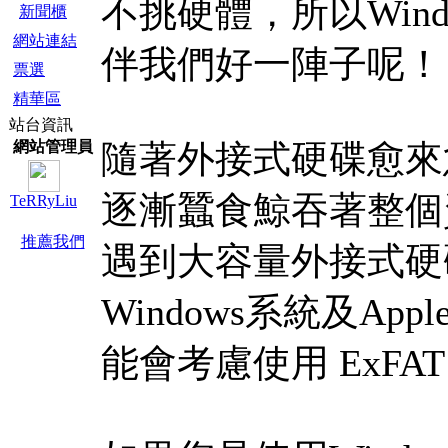
不挑硬體，所以Wind
新聞櫃
網站連結
伴我們好一陣子呢！
票選
精華區
站台資訊
網站管理員
隨著外接式硬碟愈來愈
逐漸蠶食鯨吞著整個
TeRRyLiu
推薦我們
遇到大容量外接式硬
Windows系統及Ap
能會考慮使用 ExFAT