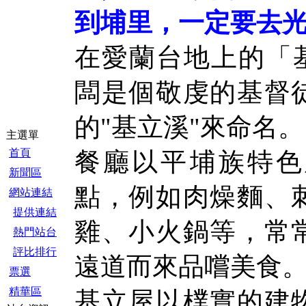
到埔里，一定要去
在愛蘭台地上的「
闆是個敬虔的基督
的"基立溪"來命名。
主選單
首頁
餐廳以平埔族特色
新聞區
點，例如肉燥麵、
網站連結
提供連結
雞、小火鍋等，常
熱門站台
評比排行
遠道而來品嚐美食
票選
精華區
基立屋以樸實的建