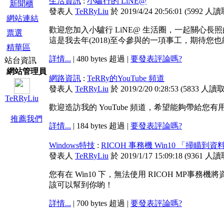
生活資訊
:
小驢行的 LiNE@
新聞櫃
發表人
TeRRyLiu
於 2019/4/24 20:56:01
(
5992 人讀
網站連結
歡迎您加入小驢行 LiNE@ 生活圈，一起關心長
票選
這是我去年(2018)至今參與的一項事工，期待您
精華區
詳情...
| 480 bytes 超過 |
要發表評論嗎?
站台資訊
網站管理員
網路資訊
:
TeRRy的YouTube 頻道
發表人
TeRRyLiu
於 2019/2/20 0:28:53
(
5833 人讀
TeRRyLiu
歡迎造訪我的 YouTube 頻道，希望能夠帶給您
推薦我們
詳情...
| 184 bytes 超過 |
要發表評論嗎?
Windows特技
:
RICOH 事務機 Win10 「掃瞄
發表人
TeRRyLiu
於 2019/1/17 15:09:18
(
9361 人讀
您有在 Win10 下，無法使用 RICOH MP
該可以幫到你喲！
詳情...
| 700 bytes 超過 |
要發表評論嗎?