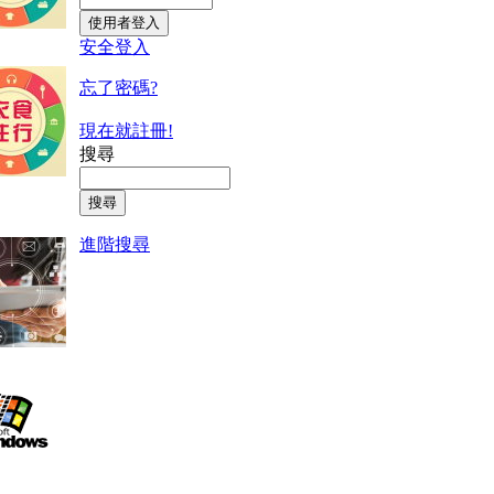
安全登入
忘了密碼?
現在就註冊!
搜尋
進階搜尋