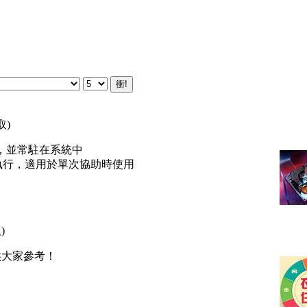
取
)
腦上，並常駐在系統中
，可直接執行，適用於單次協助時使用
取
)
供大家參考！