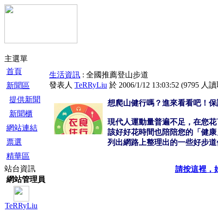
主選單
首頁
生活資訊
: 全國推薦登山步道
發表人
TeRRyLiu
於 2006/1/12 13:03:52
(
9795 人
新聞區
提供新聞
想爬山健行嗎？進來看看吧！保
新聞櫃
現代人運動量普遍不足，在您花了
網站連結
該好好花時間也陪陪您的「健康
票選
列出網路上整理出的一些好步道供
精華區
站台資訊
請按這裡，
網站管理員
TeRRyLiu