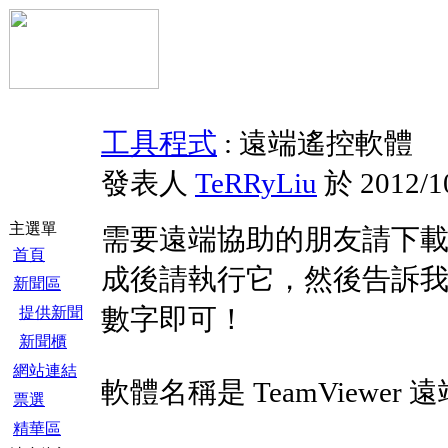
工具程式
: 遠端遙控軟體
發表人
TeRRyLiu
於 2012/10
主選單
需要遠端協助的朋友請下
首頁
成後請執行它，然後告訴
新聞區
數字即可！
提供新聞
新聞櫃
網站連結
軟體名稱是 TeamViewe
票選
精華區