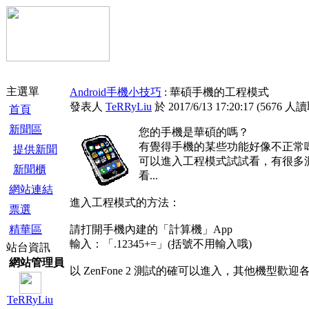
主選單
Android手機小技巧
: 華碩手機的工程模式
發表人
TeRRyLiu
於 2017/6/13 17:20:17
(
5676 人
首頁
新聞區
您的手機是華碩的嗎？
有覺得手機的某些功能好像不正常
提供新聞
可以進入工程模式試試看，有很多
新聞櫃
看...
網站連結
進入工程模式的方法：
票選
精華區
請打開手機內建的「計算機」App
輸入：「.12345+=」(括號不用輸入哦)
站台資訊
網站管理員
以 ZenFone 2 測試的確可以進入，其他機型歡
TeRRyLiu